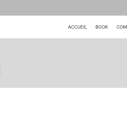
ACCUEIL
BOOK
COM
l