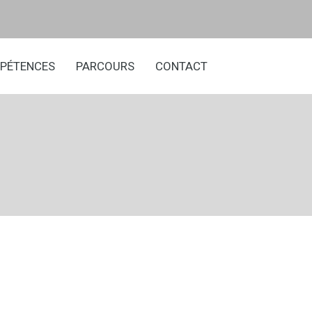
PÉTENCES
PARCOURS
CONTACT